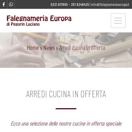
0331.617695
-
351.6248425
|
info@falegnameriaeuropa.it
Home
News
Arredi cucina in offerta
ARREDI CUCINA IN OFFERTA
Ecco una selezione delle nostre cucine in offerta speciale