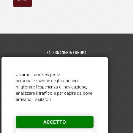
FALEGNAMERIA EUROPA
di Pegorin Luciano | P.I. 01881570129
viale Europa, 61 - 21050 Gorla Maggiore (VA)
0331.617695
351.6248425
-
info@falegnameriaeuropa.it
ORARI DI APERTURA
ACCETTO
dal lunedì al venerdì: 8.30 - 12.00 / 14.00 - 19.00